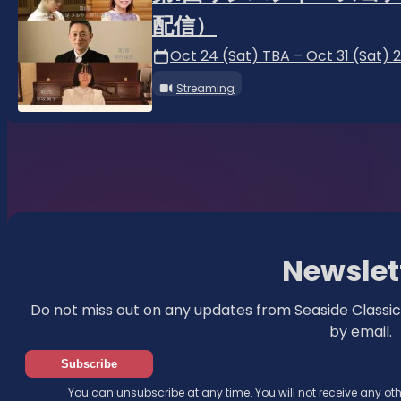
配信）
Oct 24 (Sat) TBA – Oct 31 (Sat) 
Streaming
Newslet
Do not miss out on any updates from Seaside Classic
by email.
Subscribe
You can unsubscribe at any time. You will not receive any o